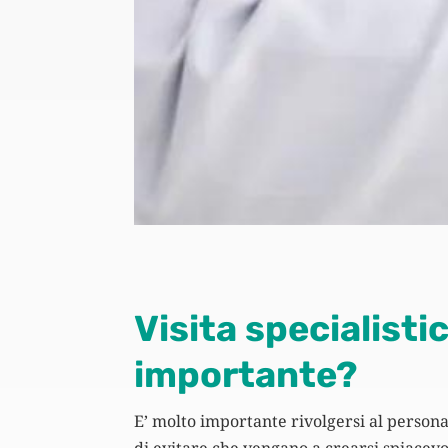
Visita specialisti
importante?
E’ molto importante rivolgersi al persona
di evitare che vengano a crearsi spiacevo