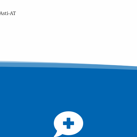
 Asti-AT
