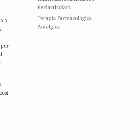
Periarticolari
Terapia Farmacologica
a o
Antalgica
e
 per
i
e
a
così