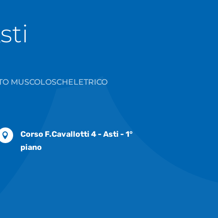
sti
RATO MUSCOLOSCHELETRICO
Corso F.Cavallotti 4 - Asti - 1°

piano