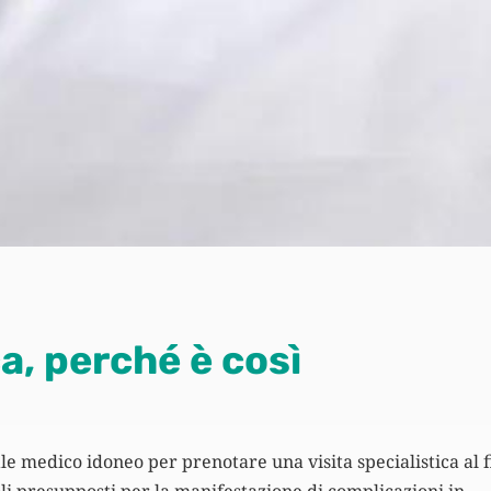
ca, perché è così
le medico idoneo per prenotare una visita specialistica al 
li presupposti per la manifestazione di complicazioni in